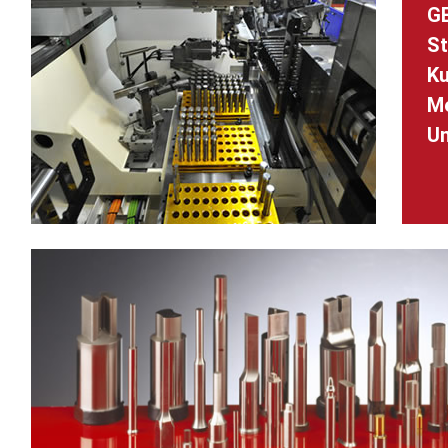
GE
St
Ku
Me
Um